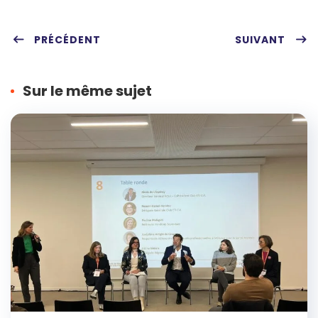
Twit
Fac
Pint
Link
ter
PRÉCÉDENT
ebo
eres
edIn
SUIVANT
ok
t
Sur le même sujet