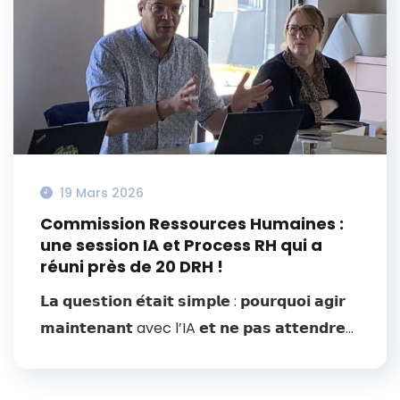
19 Mars 2026
Commission Ressources Humaines :
une session IA et Process RH qui a
réuni près de 20 DRH !
𝗟𝗮 𝗾𝘂𝗲𝘀𝘁𝗶𝗼𝗻 𝗲́𝘁𝗮𝗶𝘁 𝘀𝗶𝗺𝗽𝗹𝗲 : 𝗽𝗼𝘂𝗿𝗾𝘂𝗼𝗶 𝗮𝗴𝗶𝗿
𝗺𝗮𝗶𝗻𝘁𝗲𝗻𝗮𝗻𝘁 avec l’IA 𝗲𝘁 𝗻𝗲 𝗽𝗮𝘀 𝗮𝘁𝘁𝗲𝗻𝗱𝗿𝗲...