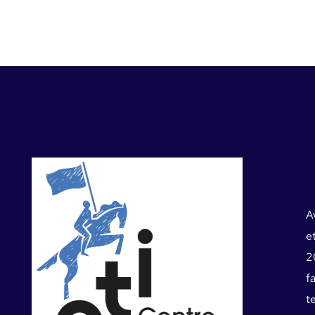
A
e
2
f
te