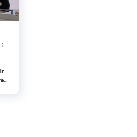
 :
𝗿
𝗲...