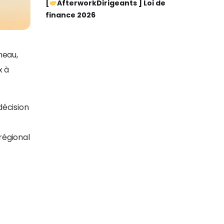
[
AfterworkDirigeants ] Loi de
finance 2026
neau,
x à
décision
régional