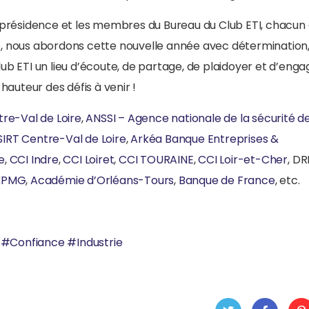
résidence et les membres du Bureau du Club ETI, chacun
, nous abordons cette nouvelle année avec détermination
Club ETI un lieu d’écoute, de partage, de plaidoyer et d’eng
hauteur des défis à venir !
re-Val de Loire
,
ANSSI – Agence nationale de la sécurité d
IRT Centre-Val de Loire
,
Arkéa Banque Entreprises &
e
,
CCI Indre
,
CCI Loiret
,
CCI TOURAINE
,
CCI Loir-et-Cher
, D
KPMG
,
Académie d’Orléans-Tours
,
Banque de France
, etc.
#
Confiance
#
Industrie