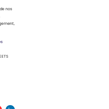
 de nos
,
agement,
es
REETS