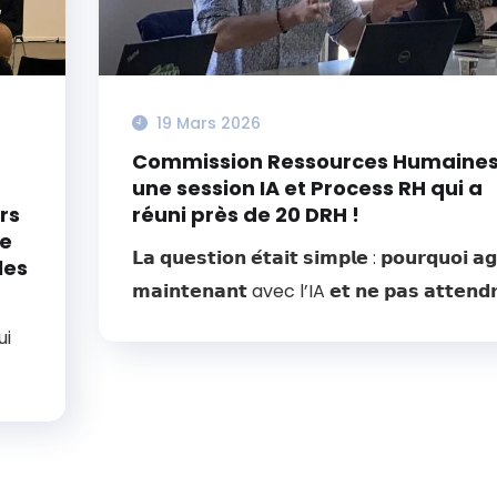
19 Mars 2026
Commission Ressources Humaines
une session IA et Process RH qui a
rs
réuni près de 20 DRH !
le
𝗟𝗮 𝗾𝘂𝗲𝘀𝘁𝗶𝗼𝗻 𝗲́𝘁𝗮𝗶𝘁 𝘀𝗶𝗺𝗽𝗹𝗲 : 𝗽𝗼𝘂𝗿𝗾𝘂𝗼𝗶 𝗮𝗴
les
𝗺𝗮𝗶𝗻𝘁𝗲𝗻𝗮𝗻𝘁 avec l’IA 𝗲𝘁 𝗻𝗲 𝗽𝗮𝘀 𝗮𝘁𝘁𝗲𝗻𝗱𝗿
ui