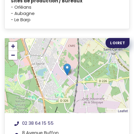
Sites de production / Bureaux
- Orléans
- Aubagne
- Le Barp
LOIRET
+
−
Leaflet
02 38 64 15 55
8 Avenue Buffon