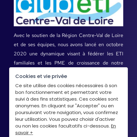
Avec le soutien de la Région Centre-Val de Loire
et de ses équipes, nous avons lancé en octobre
2020 une dynamique visant à fédérer les ETI
familiales et les PME de croissance de notre
territoire.
Cookies et vie privée
Ce site utilise des cookies nécessaires à son
bon fonctionnement et permettant votre
Mentions légales
suivi à des fins statistiques. Ces cookies sont
anonymes. En cliquant sur "Accepter" ou en
Données personnelles
poursuivant votre navigation, vous confirmez
Cookies
leur utilisation. Vous pouvez choisir d'activer
ou non les cookies facultatifs ci-dessous.
En
savoir +