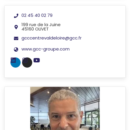
02 45 40 02 79
199 rue de la Juine
45160 OLIVET
gcccentrevaldeloire@gcc.fr
www.gcc-groupe.com