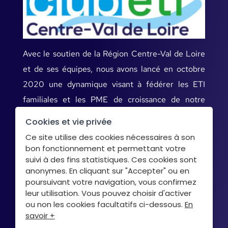
Avec le soutien de la Région Centre-Val de Loire
et de ses équipes, nous avons lancé en octobre
2020 une dynamique visant à fédérer les ETI
familiales et les PME de croissance de notre
territoire.
Cookies et vie privée
Ce site utilise des cookies nécessaires à son
bon fonctionnement et permettant votre
Mentions légales
suivi à des fins statistiques. Ces cookies sont
anonymes. En cliquant sur "Accepter" ou en
Données personnelles
poursuivant votre navigation, vous confirmez
Cookies
leur utilisation. Vous pouvez choisir d'activer
ou non les cookies facultatifs ci-dessous.
En
savoir +