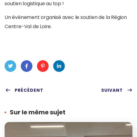
soutien logistique au top !
Un évènement organisé avec le soutien de la Région
Centre-Val de Loire.
Twit
Fac
Pint
Link
ter
PRÉCÉDENT
ebo
eres
edIn
SUIVANT
ok
t
Sur le même sujet