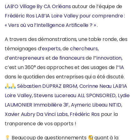
LAB’O Village By CA Orléans
autour de l’équipe de
Frédéric Ros
LAB’IA Loire Valley pour comprendre :
« Vers où va l’Intelligence Artificelle ? »
.
A travers des démonstrations, une table ronde, des
témoignages d’
experts
, de
chercheurs
,
d’
entrepreneurs
et
de financeurs
de l’’
innovation,
c’est un 360° des approches et des usages de l’
‘IA
dans le quotidien des entreprises qui a été discuté.
Sébastien DUPRAZ
BRGM
,
Corinne Neau
LAB’IA
Loire Valley
,
Stevens Lucereau
ALL SPONSORED
,
Lydie
LAUMONIER
Immobilière 3F
,
Aymeric Libeau
NITID
,
Xavier Aubry
Da Vinci Labs
,
Frédéric Ros
pour la
tranparence de vos apports !
Beaucoup de questionnements
quant à la