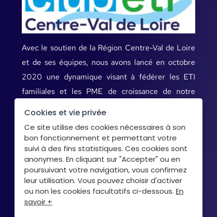
Avec le soutien de la Région Centre-Val de Loire
et de ses équipes, nous avons lancé en octobre
2020 une dynamique visant à fédérer les ETI
familiales et les PME de croissance de notre
territoire.
Cookies et vie privée
Ce site utilise des cookies nécessaires à son
bon fonctionnement et permettant votre
Mentions légales
suivi à des fins statistiques. Ces cookies sont
anonymes. En cliquant sur "Accepter" ou en
Données personnelles
poursuivant votre navigation, vous confirmez
Cookies
leur utilisation. Vous pouvez choisir d'activer
ou non les cookies facultatifs ci-dessous.
En
savoir +