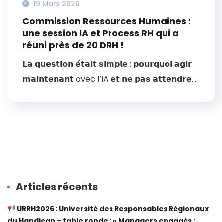
19 Mars 2026
Commission Ressources Humaines :
une session IA et Process RH qui a
réuni près de 20 DRH !
𝗟𝗮 𝗾𝘂𝗲𝘀𝘁𝗶𝗼𝗻 𝗲́𝘁𝗮𝗶𝘁 𝘀𝗶𝗺𝗽𝗹𝗲 : 𝗽𝗼𝘂𝗿𝗾𝘂𝗼𝗶 𝗮𝗴𝗶𝗿
𝗺𝗮𝗶𝗻𝘁𝗲𝗻𝗮𝗻𝘁 avec l’IA 𝗲𝘁 𝗻𝗲 𝗽𝗮𝘀 𝗮𝘁𝘁𝗲𝗻𝗱𝗿𝗲...
Articles récents
URRH2026 : Université des Responsables Régionaux
du Handicap – table ronde : « Managers engagés :