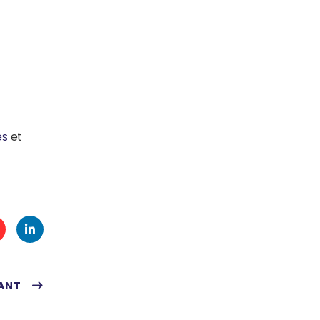
es
et
t
Link
ANT
s
edIn