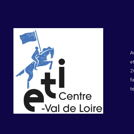
A
e
2
f
te