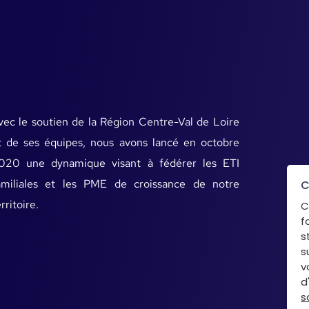
vec le soutien de la Région Centre-Val de Loire
t de ses équipes, nous avons lancé en octobre
020 une dynamique visant à fédérer les ETI
amiliales et les PME de croissance de notre
C
rritoire.
C
f
s
s
v
d
s