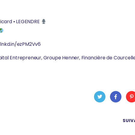
icard • LEGENDRE
/lnkd.in/ezPM2Vv6
ital Entrepreneur
,
Groupe Henner
,
Financière de Courcell
Twit
Fac
Pin
ter
ebo
SUIV
ere
ok
t