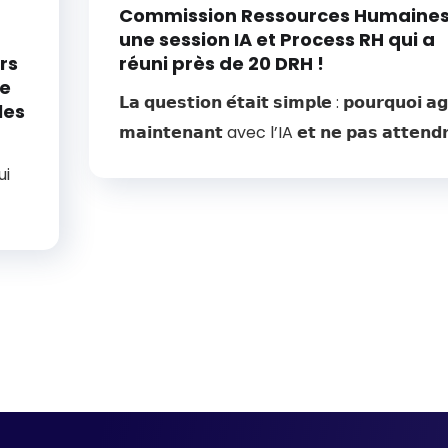
Commission Ressources Humaines
une session IA et Process RH qui a
rs
réuni près de 20 DRH !
le
𝗟𝗮 𝗾𝘂𝗲𝘀𝘁𝗶𝗼𝗻 𝗲́𝘁𝗮𝗶𝘁 𝘀𝗶𝗺𝗽𝗹𝗲 : 𝗽𝗼𝘂𝗿𝗾𝘂𝗼𝗶 𝗮𝗴
les
𝗺𝗮𝗶𝗻𝘁𝗲𝗻𝗮𝗻𝘁 avec l’IA 𝗲𝘁 𝗻𝗲 𝗽𝗮𝘀 𝗮𝘁𝘁𝗲𝗻𝗱𝗿
ui