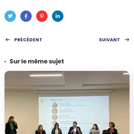
Twit
Fac
Pint
Link
ter
PRÉCÉDENT
ebo
eres
edIn
SUIVANT
ok
t
Sur le même sujet