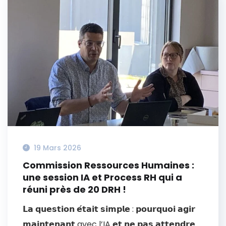
19 Mars 2026
Commission Ressources Humaines :
une session IA et Process RH qui a
réuni près de 20 DRH !
𝗟𝗮 𝗾𝘂𝗲𝘀𝘁𝗶𝗼𝗻 𝗲́𝘁𝗮𝗶𝘁 𝘀𝗶𝗺𝗽𝗹𝗲 : 𝗽𝗼𝘂𝗿𝗾𝘂𝗼𝗶 𝗮𝗴𝗶𝗿
𝗺𝗮𝗶𝗻𝘁𝗲𝗻𝗮𝗻𝘁 avec l’IA 𝗲𝘁 𝗻𝗲 𝗽𝗮𝘀 𝗮𝘁𝘁𝗲𝗻𝗱𝗿𝗲...