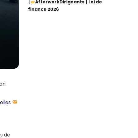
[
AfterworkDirigeants ] Loi de
finance 2026
on
olles
és de