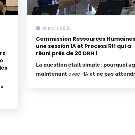
19 Mars 2026
Commission Ressources Humaines
une session IA et Process RH qui a
rs
réuni près de 20 DRH !
le
𝗟𝗮 𝗾𝘂𝗲𝘀𝘁𝗶𝗼𝗻 𝗲́𝘁𝗮𝗶𝘁 𝘀𝗶𝗺𝗽𝗹𝗲 : 𝗽𝗼𝘂𝗿𝗾𝘂𝗼𝗶 𝗮𝗴
les
𝗺𝗮𝗶𝗻𝘁𝗲𝗻𝗮𝗻𝘁 avec l’IA 𝗲𝘁 𝗻𝗲 𝗽𝗮𝘀 𝗮𝘁𝘁𝗲𝗻𝗱𝗿
ui