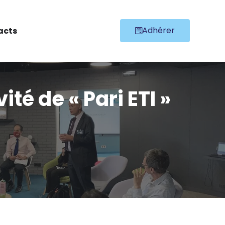
Adhérer
acts
é de « Pari ETI »