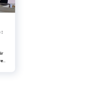
 :
𝗿
𝗲...