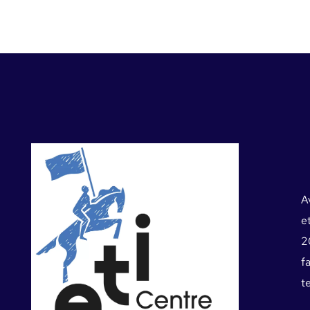
A
e
2
f
te